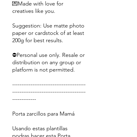
💌Made with love for
creatives like you.
Suggestion: Use matte photo
paper or cardstock of at least
200g for best results.
⛔Personal use only. Resale or
distribution on any group or
platform is not permitted.
----------------------------------------
----------------------------------------
-------------
Porta zarcillos para Mamá
Usando estas plantillas
podras hacer esta Porta