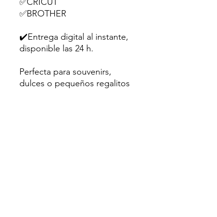
✅CRICUT
✅BROTHER
✔️Entrega digital al instante,
disponible las 24 h.
Perfecta para souvenirs,
dulces o pequeños regalitos
en fiestas infantiles.
💌Hecho con amor para
creativos como tú.
Sugerencia: Utiliza papel
fotográfico mate o cartulina
de al menos 200gr para un
mejor resultado.
⛔Uso personal únicamente.