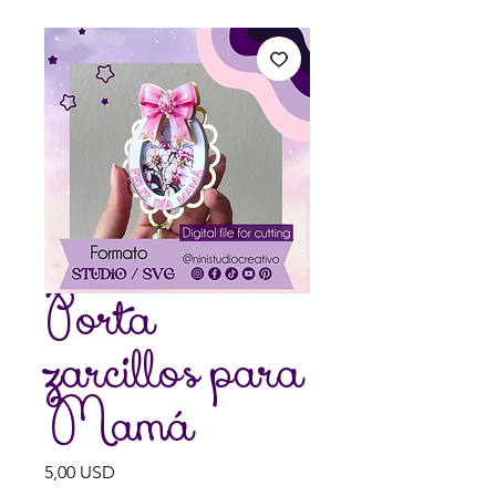
Porta
zarcillos para
Mamá
Prezzo
5,00 USD