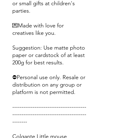
or small gifts at children's
parties.
💌Made with love for
creatives like you.
Suggestion: Use matte photo
paper or cardstock of at least
200g for best results.
⛔Personal use only. Resale or
distribution on any group or
platform is not permitted.
----------------------------------------
----------------------------------------
--------
Colgante Little mouse