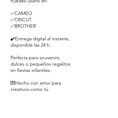
Puedes usarlo en:
✅CAMEO
✅CRICUT
✅BROTHER
✔️Entrega digital al instante,
disponible las 24 h.
Perfecta para souvenirs,
dulces o pequeños regalitos
en fiestas infantiles.
💌Hecho con amor para
creativos como tú.
Sugerencia: Utiliza papel
fotográfico mate o cartulina
de al menos 200gr para un