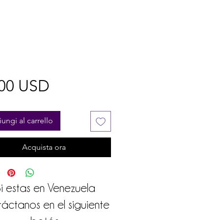
Prezzo
,00 USD
ungi al carrello
Acquista ora
i estas en Venezuela
áctanos en el siguiente