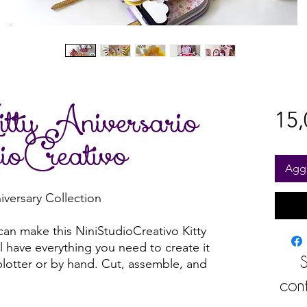
itty Aniversario
15
ioCreativo
Aggi
iversary Collection
can make this NiniStudioCreativo Kitty
ll have everything you need to create it
S
plotter or by hand. Cut, assemble, and
cont