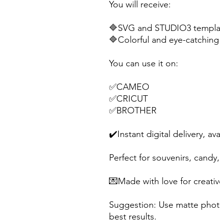
You will receive:
🔷SVG and STUDIO3 templat
🔷Colorful and eye-catching 
You can use it on:
✅CAMEO
✅CRICUT
✅BROTHER
✔️Instant digital delivery, av
Perfect for souvenirs, candy, 
💌Made with love for creativ
Suggestion: Use matte photo
best results.