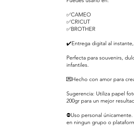
Puedes usarlo en:
✅CAMEO
✅CRICUT
✅BROTHER
✔️Entrega digital al instante,
Perfecta para souvenirs, dul
infantiles.
💌Hecho con amor para crea
Sugerencia: Utiliza papel fo
200gr para un mejor resulta
⛔Uso personal únicamente. N
en ningun grupo o platafor