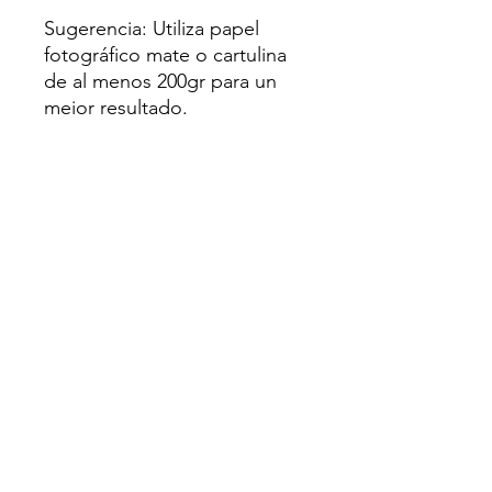
Sugerencia: Utiliza papel
fotográfico mate o cartulina
de al menos 200gr para un
mejor resultado.
⛔Uso personal únicamente.
No se permite la reventa ni
distribución en ningun grupo
o plataforma.
En esta clase grabada tendras
estas plantillas y video tutorial
donde podras hacer
este
Cake topper Y Caja
Dolce Amore de San Valentin
,
tendras todo lo que necesitas
en studio y svg para que
puedas realizarlo con tu