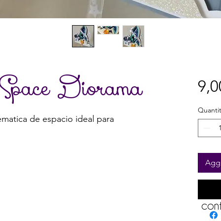
r Space Diorama
9,
Quanti
ematica de espacio ideal para
Aggi
S
cont