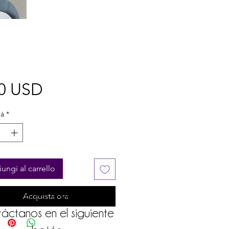
Prezzo
00 USD
tà
*
ungi al carrello
i estas en Venezuela
Acquista ora
áctanos en el siguiente