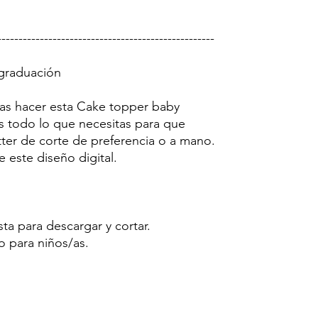
---------------------------------------------------
 graduación
ras hacer esta Cake topper baby
as todo lo que necesitas para que
tter de corte de preferencia o a mano.
e este diseño digital.
sta para descargar y cortar.
o para niños/as.