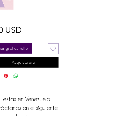
Prezzo
00 USD
ungi al carrello
Acquista ora
i estas en Venezuela
áctanos en el siguiente