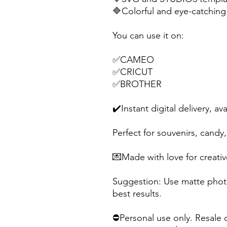
🔷Colorful and eye-catching 
You can use it on:
✅CAMEO
✅CRICUT
✅BROTHER
✔️Instant digital delivery, av
Perfect for souvenirs, candy, 
💌Made with love for creativ
Suggestion: Use matte photo
best results.
⛔Personal use only. Resale o