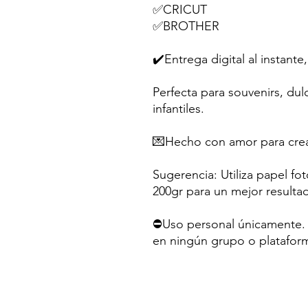
✅CRICUT
✅BROTHER
✔️Entrega digital al instante,
Perfecta para souvenirs, dul
infantiles.
💌Hecho con amor para crea
Sugerencia: Utiliza papel fo
200gr para un mejor resulta
⛔Uso personal únicamente. N
en ningún grupo o platafor