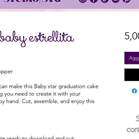
aby estrellita
5,
Aggi
opper
can make this Baby star graduation cake
ng you need to create it with your
 by hand. Cut, assemble, and enjoy this
S
cont
e ready to download and cut.