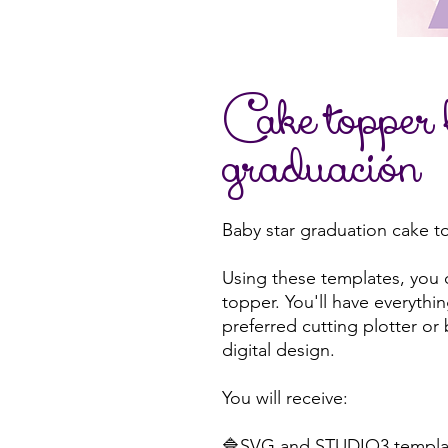
Cake topper b
graduación
Baby star graduation cake t
Using these templates, you 
topper. You'll have everythi
preferred cutting plotter or
digital design.
You will receive:
🔷SVG and STUDIO3 templat