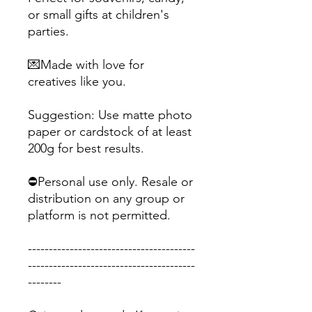
or small gifts at children's
parties.
💌Made with love for
creatives like you.
Suggestion: Use matte photo
paper or cardstock of at least
200g for best results.
⛔Personal use only. Resale or
distribution on any group or
platform is not permitted.
----------------------------------------
----------------------------------------
--------