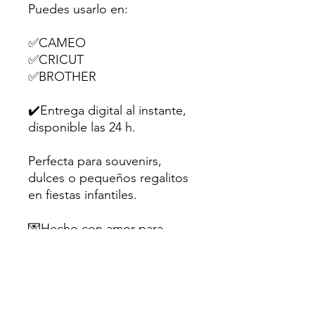
Puedes usarlo en:
✅CAMEO
✅CRICUT
✅BROTHER
✔️Entrega digital al instante,
disponible las 24 h.
Perfecta para souvenirs,
dulces o pequeños regalitos
en fiestas infantiles.
💌Hecho con amor para
creativos como tú.
Sugerencia: Utiliza papel
fotográfico mate o cartulina
de al menos 200gr para un