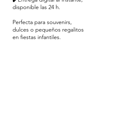
disponible las 24 h.
Perfecta para souvenirs,
dulces o pequeños regalitos
en fiestas infantiles.
💌Hecho con amor para
creativos como tú.
Sugerencia: Utiliza papel
fotográfico mate o cartulina
de al menos 200gr para un
mejor resultado.
⛔Uso personal únicamente.
No se permite la reventa ni
distribución en ningún grupo
o plataforma.