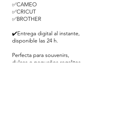
✅CAMEO
✅CRICUT
✅BROTHER
✔️Entrega digital al instante,
disponible las 24 h.
Perfecta para souvenirs,
dulces o pequeños regalitos
en fiestas infantiles.
💌Hecho con amor para
creativos como tú.
Sugerencia: Utiliza papel
fotográfico mate o cartulina
de al menos 200gr para un
mejor resultado.