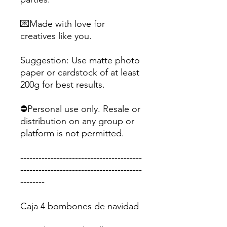
💌Made with love for
creatives like you.
Suggestion: Use matte photo
paper or cardstock of at least
200g for best results.
⛔Personal use only. Resale or
distribution on any group or
platform is not permitted.
----------------------------------------
----------------------------------------
--------
Caja 4 bombones de navidad