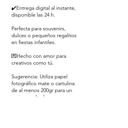
✔️Entrega digital al instante,
disponible las 24 h.
Perfecta para souvenirs,
dulces o pequeños regalitos
en fiestas infantiles.
💌Hecho con amor para
creativos como tú.
Sugerencia: Utiliza papel
fotográfico mate o cartulina
de al menos 200gr para un
mejor resultado.
⛔Uso personal únicamente.
No se permite la reventa ni
distribución en ningun grupo