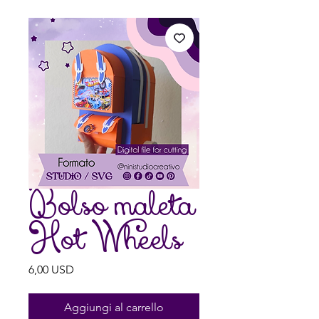
Bolso maleta
Hot Wheels
Prezzo
6,00 USD
Aggiungi al carrello