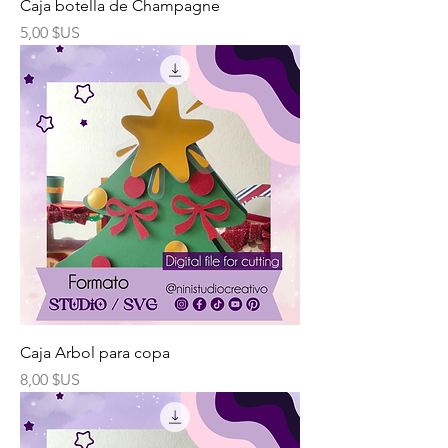
Caja botella de Champagne
Prix
5,00 $US
Caja Arbol para copa
Prix
8,00 $US