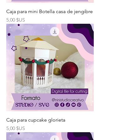
Caja para mini Botella casa de jengibre
Prix
5,00 $US
Caja para cupcake glorieta
Prix
5,00 $US