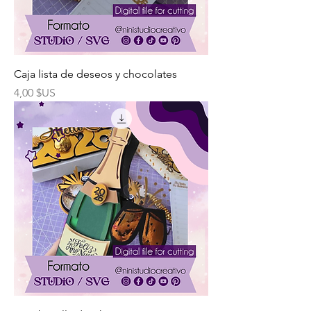
Caja lista de deseos y chocolates
Prix
4,00 $US