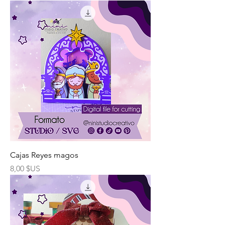
Cajas Reyes magos
Prix
8,00 $US