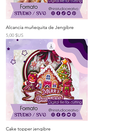
Alcancía muñequita de Jengibre
Prix
5,00 $US
Cake topper jengibre