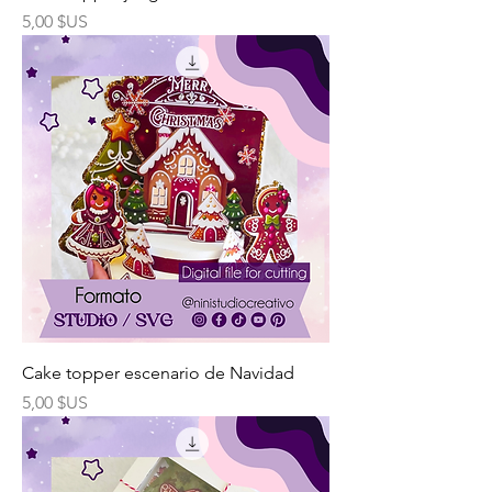
Prix
5,00 $US
Cake topper escenario de Navidad
Prix
5,00 $US