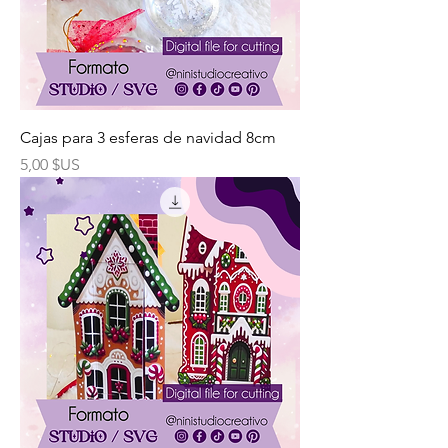
Cajas para 3 esferas de navidad 8cm
Prix
5,00 $US