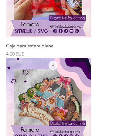
Caja para esfera plana
Prix
4,00 $US