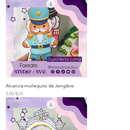
Alcancía muñequito de Jengibre
Prix
5,00 $US