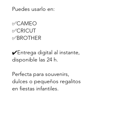
Puedes usarlo en:
✅CAMEO
✅CRICUT
✅BROTHER
✔️Entrega digital al instante,
disponible las 24 h.
Perfecta para souvenirs,
dulces o pequeños regalitos
en fiestas infantiles.
💌Hecho con amor para
creativos como tú.
Sugerencia: Utiliza papel
fotográfico mate o cartulina