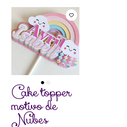
Cake topper
motivo de
Nubes