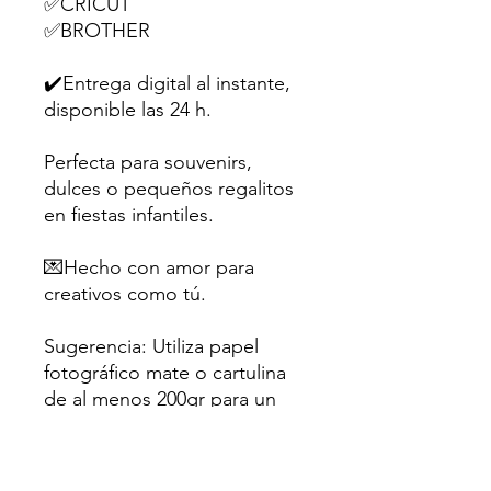
✅CRICUT
✅BROTHER
✔️Entrega digital al instante,
disponible las 24 h.
Perfecta para souvenirs,
dulces o pequeños regalitos
en fiestas infantiles.
💌Hecho con amor para
creativos como tú.
Sugerencia: Utiliza papel
fotográfico mate o cartulina
de al menos 200gr para un
mejor resultado.
⛔Uso personal únicamente.