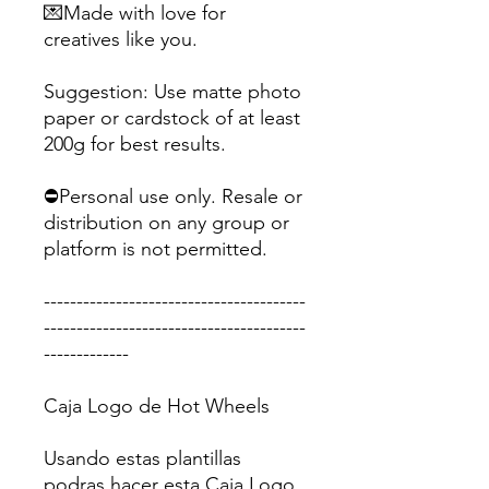
💌Made with love for
creatives like you.
Suggestion: Use matte photo
paper or cardstock of at least
200g for best results.
⛔Personal use only. Resale or
distribution on any group or
platform is not permitted.
----------------------------------------
----------------------------------------
-------------
Caja Logo de Hot Wheels
Usando estas plantillas
podras hacer esta Caja Logo