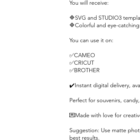
You will receive:
🔷SVG and STUDIO3 templat
🔷Colorful and eye-catching 
You can use it on:
✅CAMEO
✅CRICUT
✅BROTHER
✔️Instant digital delivery, av
Perfect for souvenirs, candy, 
💌Made with love for creativ
Suggestion: Use matte photo
best results.