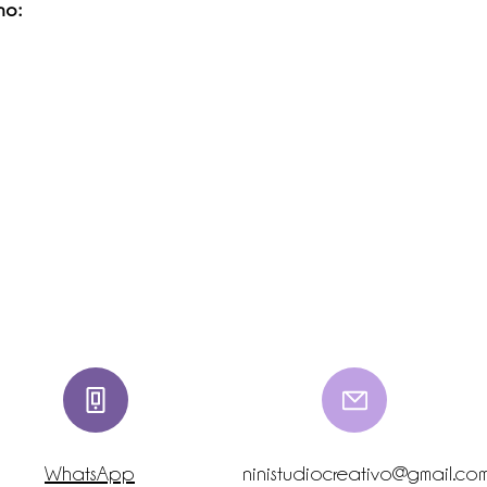
no:
WhatsApp
ninistudiocreativo@gmail.co