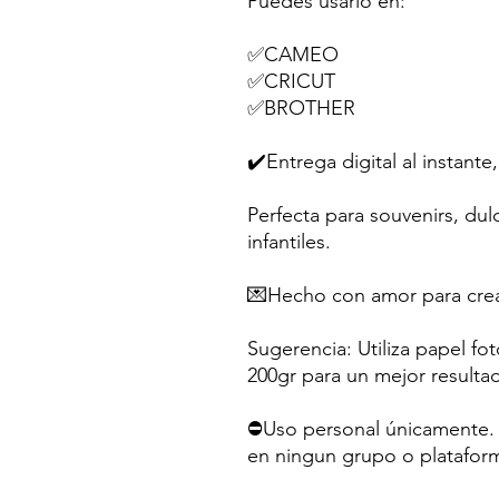
Puedes usarlo en:
✅CAMEO
✅CRICUT
✅BROTHER
✔️Entrega digital al instante,
Perfecta para souvenirs, dul
infantiles.
💌Hecho con amor para crea
Sugerencia: Utiliza papel fo
200gr para un mejor resulta
⛔Uso personal únicamente. N
en ningun grupo o platafor