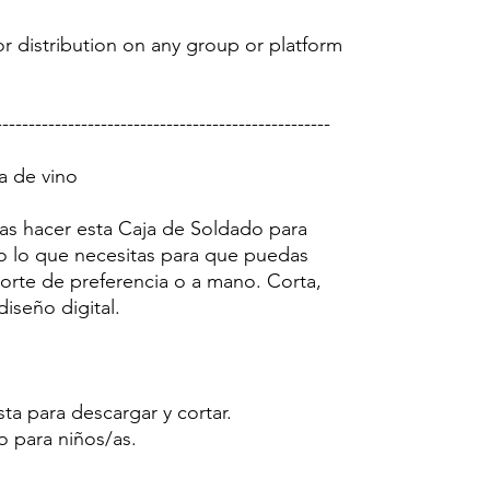
r distribution on any group or platform
---------------------------------------------------
a de vino
ras hacer esta Caja de Soldado para
do lo que necesitas para que puedas
 corte de preferencia o a mano. Corta,
diseño digital.
sta para descargar y cortar.
o para niños/as.