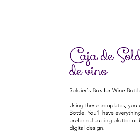
Caja de Sold
de vino
Soldier's Box for Wine Bottl
Using these templates, you 
Bottle. You'll have everythin
preferred cutting plotter or
digital design.