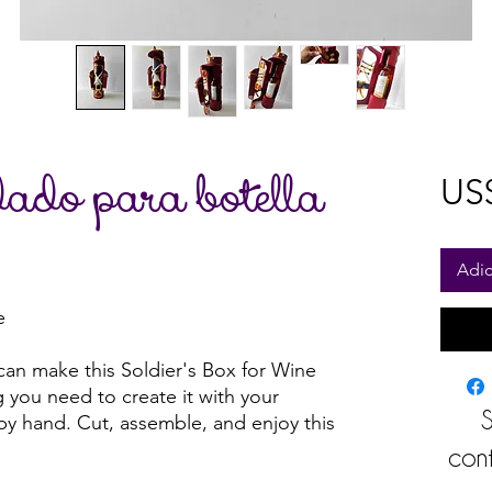
ado para botella
US$
Adic
e
can make this Soldier's Box for Wine
g you need to create it with your
S
 by hand. Cut, assemble, and enjoy this
cont