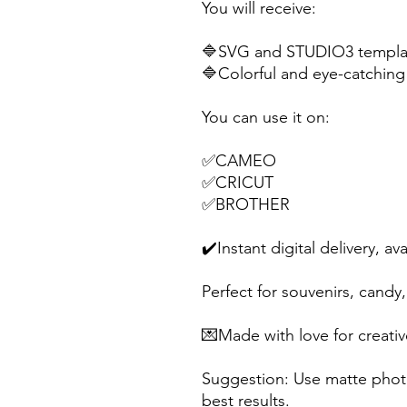
You will receive:
🔷SVG and STUDIO3 templat
🔷Colorful and eye-catching 
You can use it on:
✅CAMEO
✅CRICUT
✅BROTHER
✔️Instant digital delivery, av
Perfect for souvenirs, candy, 
💌Made with love for creativ
Suggestion: Use matte photo
best results.