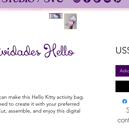
ividades Hello
US$
Adic
an make this Hello Kitty activity bag.
eed to create it with your preferred
S
ut, assemble, and enjoy this digital
cont