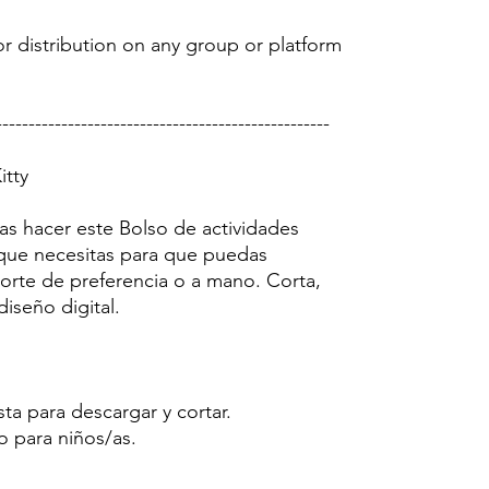
r distribution on any group or platform
---------------------------------------------------
itty
as hacer este Bolso de actividades
o que necesitas para que puedas
 corte de preferencia o a mano. Corta,
diseño digital.
sta para descargar y cortar.
o para niños/as.