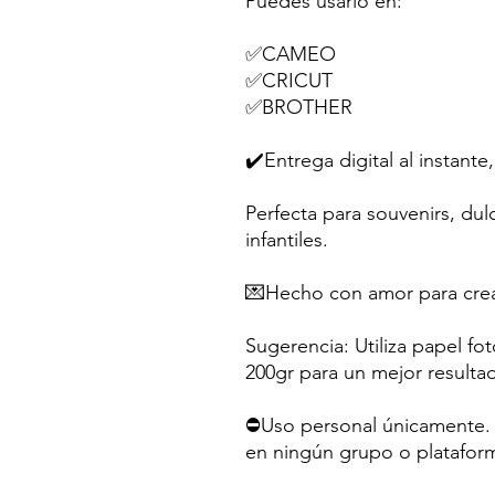
Puedes usarlo en:
✅CAMEO
✅CRICUT
✅BROTHER
✔️Entrega digital al instante,
Perfecta para souvenirs, dul
infantiles.
💌Hecho con amor para crea
Sugerencia: Utiliza papel fo
200gr para un mejor resulta
⛔Uso personal únicamente. N
en ningún grupo o platafor