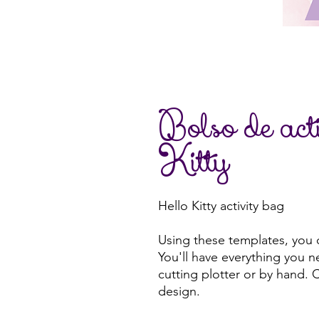
Bolso de act
Kitty
Hello Kitty activity bag
Using these templates, you c
You'll have everything you n
cutting plotter or by hand. C
design.