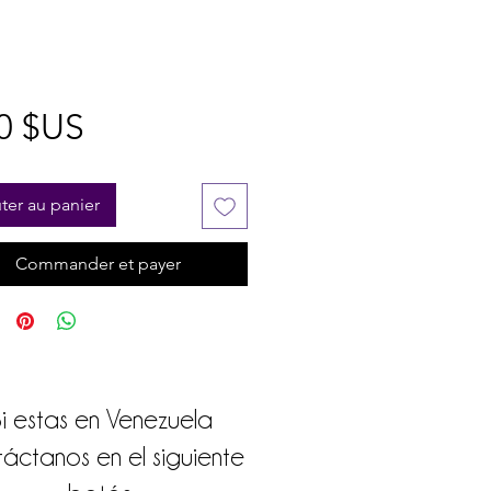
Prix
0 $US
ter au panier
Commander et payer
i estas en Venezuela
áctanos en el siguiente