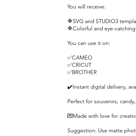
You will receive:
🔷SVG and STUDIO3 templat
🔷Colorful and eye-catching 
You can use it on:
✅CAMEO
✅CRICUT
✅BROTHER
✔️Instant digital delivery, av
Perfect for souvenirs, candy, 
💌Made with love for creativ
Suggestion: Use matte photo