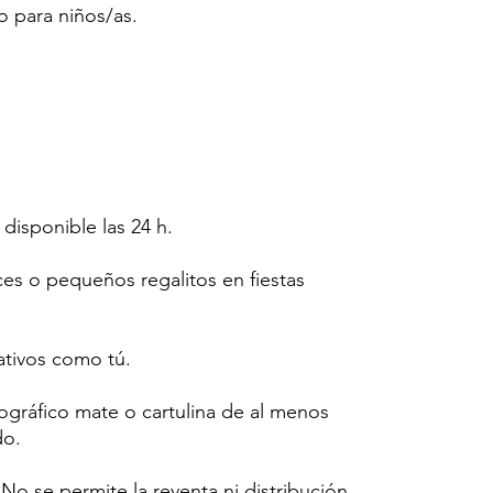
o para niños/as.
 disponible las 24 h.
ces o pequeños regalitos en fiestas
tivos como tú.
tográfico mate o cartulina de al menos
do.
o se permite la reventa ni distribución