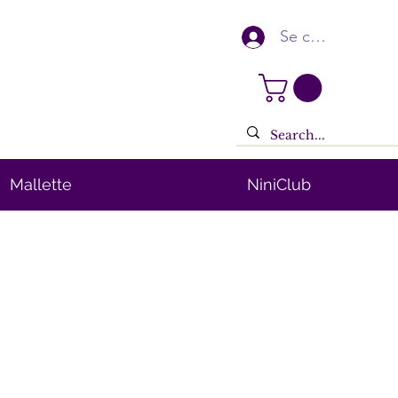
Se connecter
Mallette
NiniClub