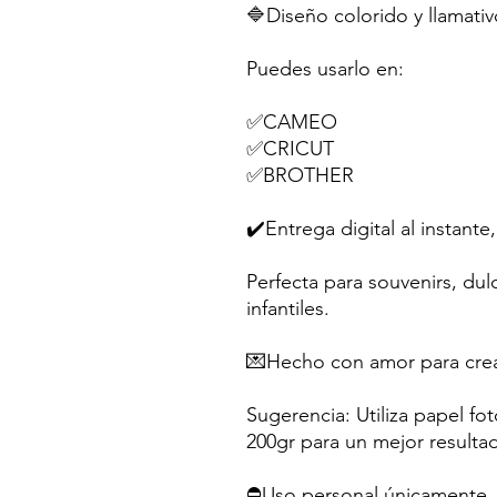
🔷Diseño colorido y llamativ
Puedes usarlo en:
✅CAMEO
✅CRICUT
✅BROTHER
✔️Entrega digital al instante,
Perfecta para souvenirs, dul
infantiles.
💌Hecho con amor para crea
Sugerencia: Utiliza papel fo
200gr para un mejor resulta
⛔Uso personal únicamente. N