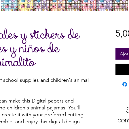
ales y stickers de
5,0
es y niños de
Ajou
nimalito
of school supplies and children's animal
can make this Digital papers and
nd children's animal pajamas. You'll
S
create it with your preferred cutting
cont
emble, and enjoy this digital design.