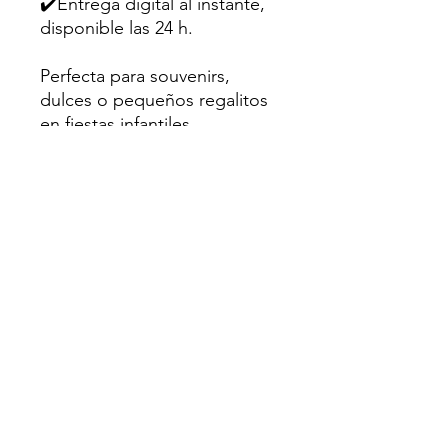
✔️Entrega digital al instante,
disponible las 24 h.
Perfecta para souvenirs,
dulces o pequeños regalitos
en fiestas infantiles.
💌Hecho con amor para
creativos como tú.
Sugerencia: Utiliza papel
fotográfico mate o cartulina
de al menos 200gr para un
mejor resultado.
⛔Uso personal únicamente.
No se permite la reventa ni
distribución en ningun grupo
o plataforma.