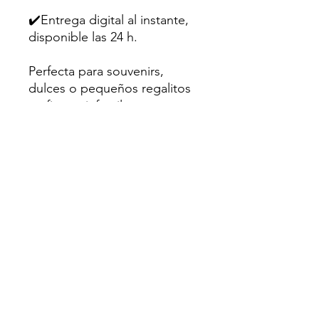
✔️Entrega digital al instante,
disponible las 24 h.
Perfecta para souvenirs,
dulces o pequeños regalitos
en fiestas infantiles.
💌Hecho con amor para
creativos como tú.
Sugerencia: Utiliza papel
fotográfico mate o cartulina
de al menos 200gr para un
mejor resultado.
⛔Uso personal únicamente.
No se permite la reventa ni
distribución en ningun grupo