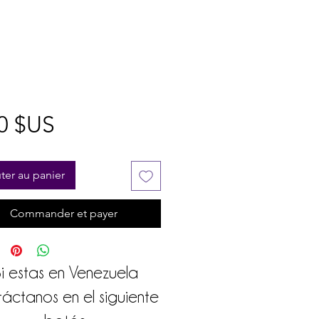
Prix
0 $US
ter au panier
Commander et payer
i estas en Venezuela
áctanos en el siguiente