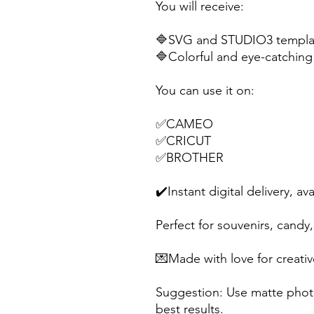
You will receive:
🔷SVG and STUDIO3 templat
🔷Colorful and eye-catching 
You can use it on:
✅CAMEO
✅CRICUT
✅BROTHER
✔️Instant digital delivery, av
Perfect for souvenirs, candy, 
💌Made with love for creativ
Suggestion: Use matte photo
best results.