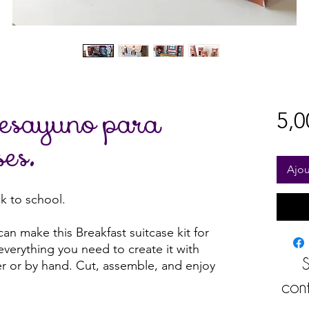
desayuno para
5,0
ses.
Ajou
ck to school.
an make this Breakfast suitcase kit for
 everything you need to create it with
S
er or by hand. Cut, assemble, and enjoy
cont