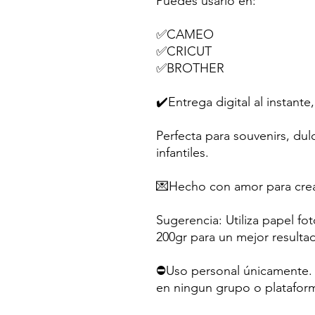
Puedes usarlo en:
✅CAMEO
✅CRICUT
✅BROTHER
✔️Entrega digital al instante,
Perfecta para souvenirs, dul
infantiles.
💌Hecho con amor para crea
Sugerencia: Utiliza papel fo
200gr para un mejor resulta
⛔Uso personal únicamente. N
en ningun grupo o platafor