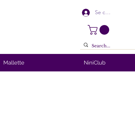
Se connecter
Mallette
NiniClub