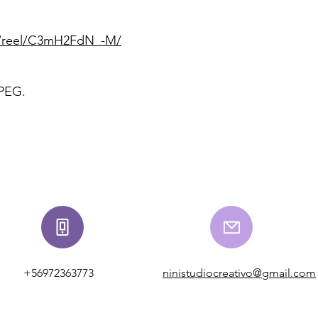
m/reel/C3mH2FdN_-M/
PEG.
+56972363773
ninistudiocreativo@gmail.com