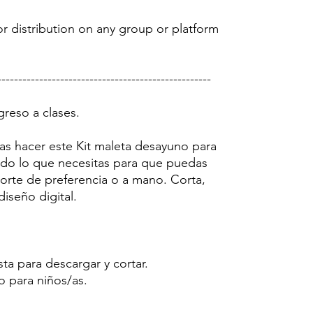
r distribution on any group or platform
---------------------------------------------------
greso a clases.
ras hacer este Kit maleta desayuno para
todo lo que necesitas para que puedas
 corte de preferencia o a mano. Corta,
diseño digital.
sta para descargar y cortar.
o para niños/as.