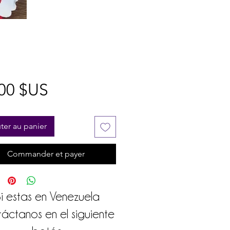
Prix
00 $US
ter au panier
Commander et payer
i estas en Venezuela
áctanos en el siguiente