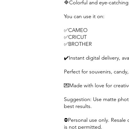
🔷Colorful and eye-catching 
You can use it on:
✅CAMEO
✅CRICUT
✅BROTHER
✔️Instant digital delivery, av
Perfect for souvenirs, candy, 
💌Made with love for creativ
Suggestion: Use matte photo
best results.
⛔Personal use only. Resale o
is not permitted.