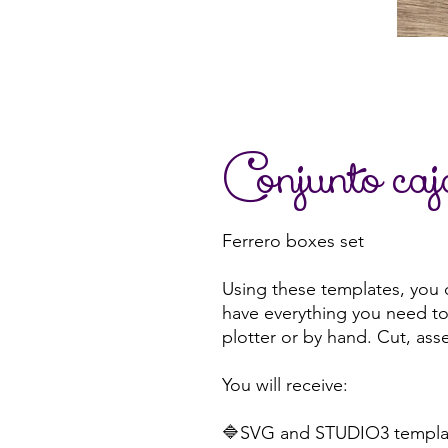
Conjunto caj
Ferrero boxes set
Using these templates, you c
have everything you need to 
plotter or by hand. Cut, ass
You will receive:
🔷SVG and STUDIO3 templat