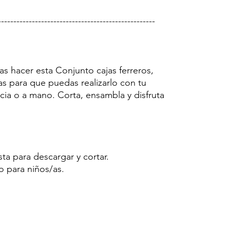
---------------------------------------------------
as hacer esta Conjunto cajas ferreros,
as para que puedas realizarlo con tu
cia o a mano. Corta, ensambla y disfruta
sta para descargar y cortar.
o para niños/as.