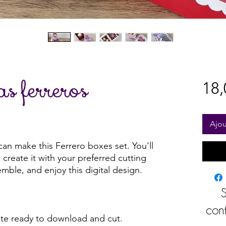
as ferreros
18,
Ajou
an make this Ferrero boxes set. You'll
create it with your preferred cutting
emble, and enjoy this digital design.
S
cont
e ready to download and cut.