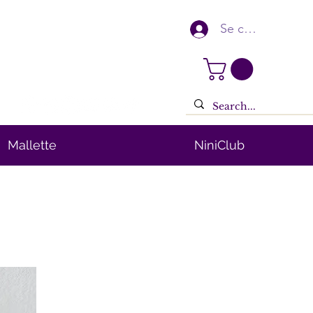
Se connecter
Mallette
NiniClub