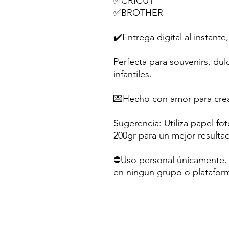
✅CRICUT
✅BROTHER
✔️Entrega digital al instante,
Perfecta para souvenirs, dul
infantiles.
💌Hecho con amor para crea
Sugerencia: Utiliza papel fo
200gr para un mejor resulta
⛔Uso personal únicamente. N
en ningun grupo o platafor