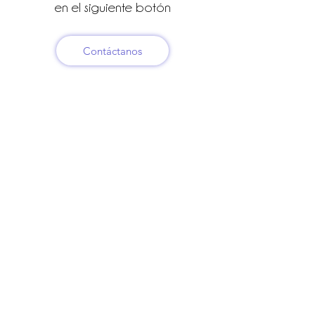
en el siguiente botón
Contáctanos
Santiago de Chile
Comuna Santiago Centro
+56972363773