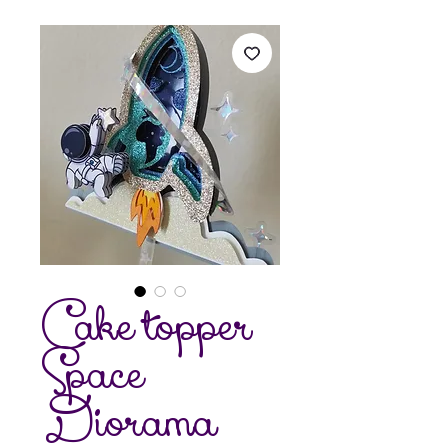
Cake topper
Space
Diorama