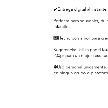
✔️Entrega digital al instante,
Perfecta para souvenirs, dul
infantiles.
💌Hecho con amor para crea
Sugerencia: Utiliza papel fo
200gr para un mejor resulta
⛔Uso personal únicamente. N
en ningun grupo o platafor