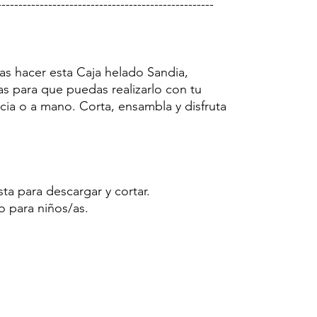
---------------------------------------------------
as hacer esta Caja helado Sandia,
as para que puedas realizarlo con tu
cia o a mano. Corta, ensambla y disfruta
sta para descargar y cortar.
o para niños/as.