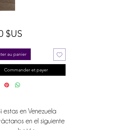
Prix
0 $US
ter au panier
Commander et payer
i estas en Venezuela
áctanos en el siguiente