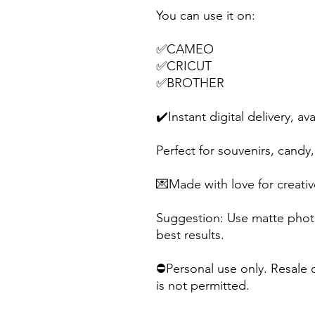
You can use it on:
✅CAMEO
✅CRICUT
✅BROTHER
✔️Instant digital delivery, av
Perfect for souvenirs, candy, 
💌Made with love for creativ
Suggestion: Use matte photo
best results.
⛔Personal use only. Resale o
is not permitted.