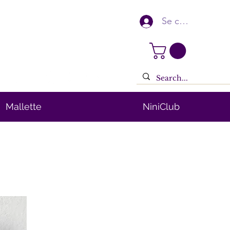
Se connecter
Mallette
NiniClub