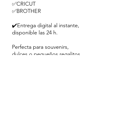
✅CRICUT
✅BROTHER
✔️Entrega digital al instante,
disponible las 24 h.
Perfecta para souvenirs,
dulces o pequeños regalitos
en fiestas infantiles.
💌Hecho con amor para
creativos como tú.
Sugerencia: Utiliza papel
fotográfico mate o cartulina
de al menos 200gr para un
mejor resultado.
⛔Uso personal únicamente.