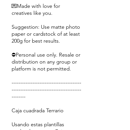
💌Made with love for
creatives like you.
Suggestion: Use matte photo
paper or cardstock of at least
200g for best results.
⛔Personal use only. Resale or
distribution on any group or
platform is not permitted.
----------------------------------------
----------------------------------------
--------
Caja cuadrada Terrario
Usando estas plantillas