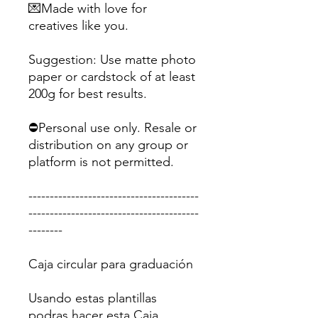
💌Made with love for
creatives like you.
Suggestion: Use matte photo
paper or cardstock of at least
200g for best results.
⛔Personal use only. Resale or
distribution on any group or
platform is not permitted.
----------------------------------------
----------------------------------------
--------
Caja circular para graduación
Usando estas plantillas
podras hacer esta Caja