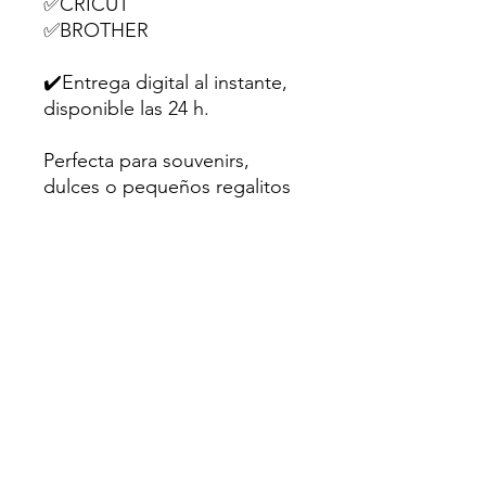
✅CRICUT
✅BROTHER
✔️Entrega digital al instante,
disponible las 24 h.
Perfecta para souvenirs,
dulces o pequeños regalitos
en fiestas infantiles.
💌Hecho con amor para
creativos como tú.
Sugerencia: Utiliza papel
fotográfico mate o cartulina
de al menos 200gr para un
mejor resultado.
⛔Uso personal únicamente.