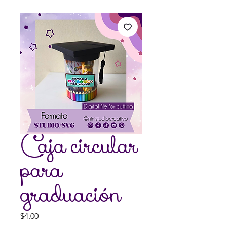
Caja circular
para
graduación
Price
$4.00