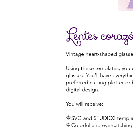
Lentes coraz
Vintage heart-shaped glass
Using these templates, you 
glasses. You'll have everythi
preferred cutting plotter or
digital design.
You will receive:
🔷SVG and STUDIO3 templat
🔷Colorful and eye-catching 