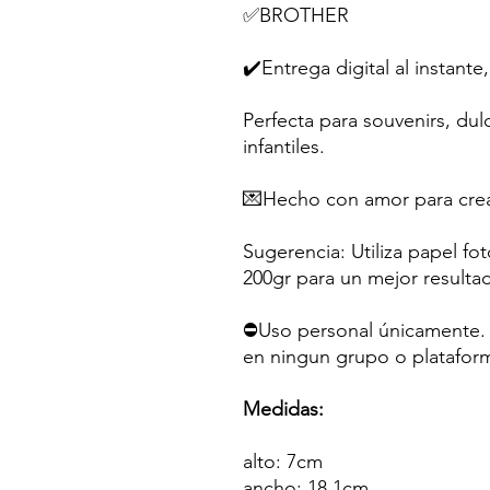
✅BROTHER
✔️Entrega digital al instante,
Perfecta para souvenirs, dul
infantiles.
💌Hecho con amor para crea
Sugerencia: Utiliza papel fo
200gr para un mejor resulta
⛔Uso personal únicamente. N
en ningun grupo o platafor
Medidas:
alto: 7cm
ancho: 18.1cm