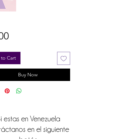
Price
00
to Cart
Buy Now
i estas en Venezuela
áctanos en el siguiente