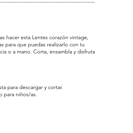
------------------------------------------------------
as hacer esta Lentes corazón vintage,
as para que puedas realizarlo con tu
cia o a mano. Corta, ensambla y disfruta
sta para descargar y cortar.
o para niños/as.