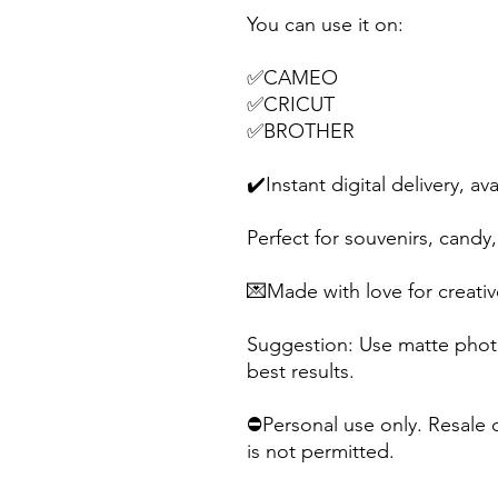
You can use it on:
✅CAMEO
✅CRICUT
✅BROTHER
✔️Instant digital delivery, av
Perfect for souvenirs, candy, 
💌Made with love for creativ
Suggestion: Use matte photo
best results.
⛔Personal use only. Resale o
is not permitted.