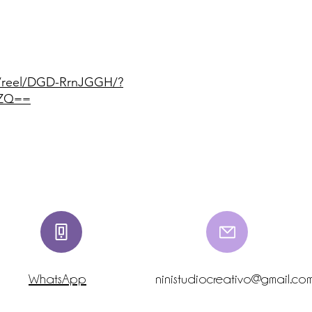
m/reel/DGD-RrnJGGH/?
0ZQ==
WhatsApp
ninistudiocreativo@gmail.co