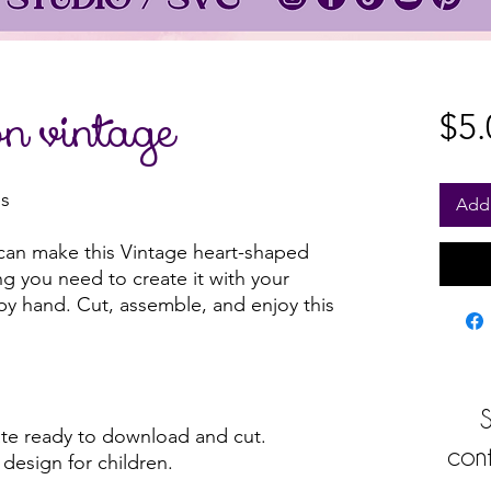
ón vintage
$5.
es
Add 
can make this Vintage heart-shaped
ng you need to create it with your
 by hand. Cut, assemble, and enjoy this
S
e ready to download and cut.
cont
design for children.