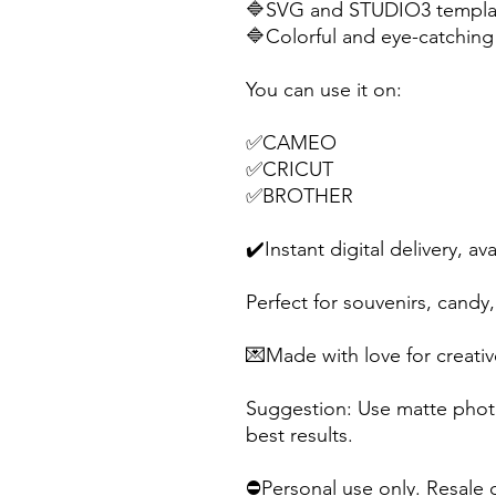
🔷SVG and STUDIO3 templat
🔷Colorful and eye-catching 
You can use it on:
✅CAMEO
✅CRICUT
✅BROTHER
✔️Instant digital delivery, av
Perfect for souvenirs, candy, 
💌Made with love for creativ
Suggestion: Use matte photo
best results.
⛔Personal use only. Resale o