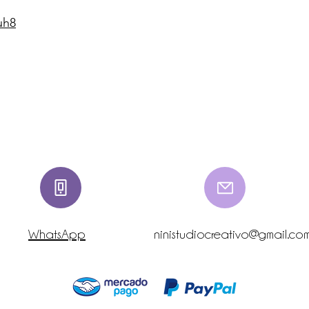
uh8
WhatsApp
ninistudiocreativo@gmail.co