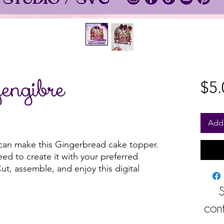
jengibre
$5.
Add 
can make this Gingerbread cake topper.
eed to create it with your preferred
ut, assemble, and enjoy this digital
S
cont