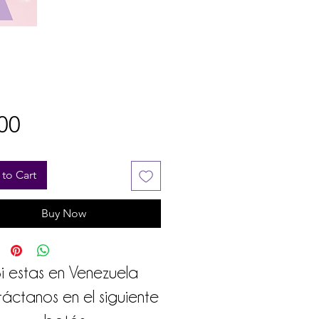
Price
00
to Cart
Buy Now
i estas en Venezuela
áctanos en el siguiente