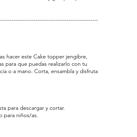
------------------------------------------------------
ras hacer este Cake topper jengibre,
as para que puedas realizarlo con tu
cia o a mano. Corta, ensambla y disfruta
sta para descargar y cortar.
o para niños/as.