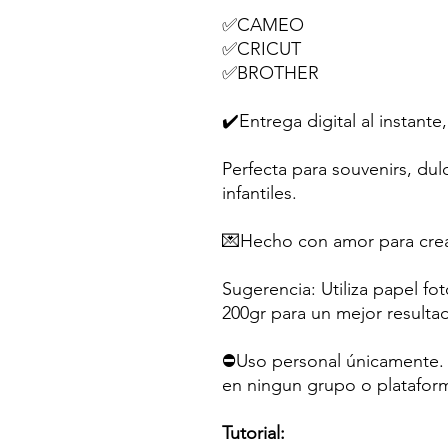
✅CAMEO
✅CRICUT
✅BROTHER
✔️Entrega digital al instante,
Perfecta para souvenirs, dul
infantiles.
💌Hecho con amor para crea
Sugerencia: Utiliza papel fo
200gr para un mejor resulta
⛔Uso personal únicamente. N
en ningun grupo o platafor
Tutorial: