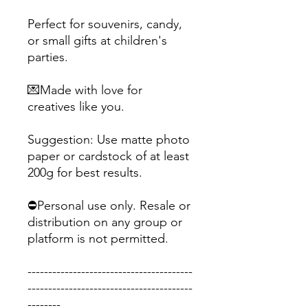
Perfect for souvenirs, candy,
or small gifts at children's
parties.
💌Made with love for
creatives like you.
Suggestion: Use matte photo
paper or cardstock of at least
200g for best results.
⛔Personal use only. Resale or
distribution on any group or
platform is not permitted.
----------------------------------------
----------------------------------------
--------