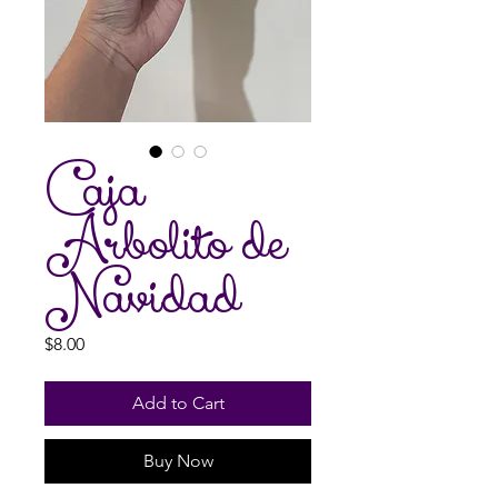
Caja
Arbolito de
Navidad
Price
$8.00
Add to Cart
Buy Now