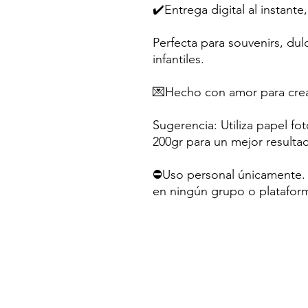
✔️Entrega digital al instante,
Perfecta para souvenirs, dul
infantiles.
💌Hecho con amor para crea
Sugerencia: Utiliza papel fo
200gr para un mejor resulta
⛔Uso personal únicamente. N
en ningún grupo o platafor