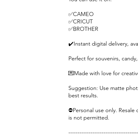
✅CAMEO
✅CRICUT
✅BROTHER
✔️Instant digital delivery, av
Perfect for souvenirs, candy, 
💌Made with love for creativ
Suggestion: Use matte photo
best results.
⛔Personal use only. Resale o
is not permitted.
-------------------------------------