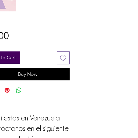
Price
00
to Cart
Buy Now
i estas en Venezuela
áctanos en el siguiente