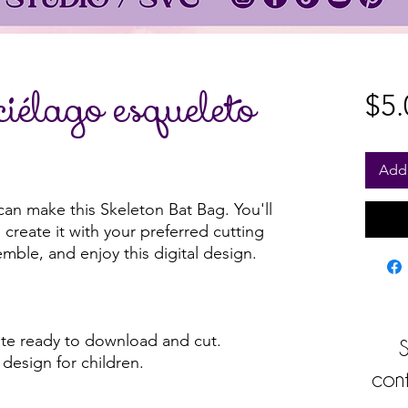
élago esqueleto
$5.
Add 
can make this Skeleton Bat Bag. You'll
create it with your preferred cutting
emble, and enjoy this digital design.
e ready to download and cut.
S
design for children.
cont