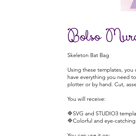
Bolso Murci
Skeleton Bat Bag
Using these templates, you 
have everything you need to 
plotter or by hand. Cut, ass
You will receive:
🔷SVG and STUDIO3 templat
🔷Colorful and eye-catching 
You can use it on: